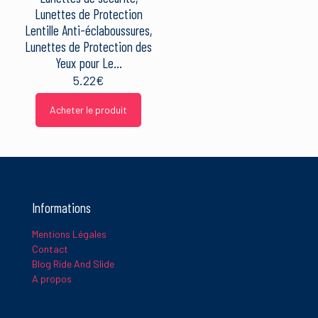
Lunettes de Protection
Lentille Anti-éclaboussures,
Lunettes de Protection des
Yeux pour Le…
5.22
€
Acheter le produit
Nom
*
E-
mail
*
Informations
Ce site utilise Akismet pour réduire les indésirables.
En savoir
Mentions Légales
plus sur la façon dont les données de vos commentaires sont
Contact
traitées
.
Blog Ride And Slide
A propos