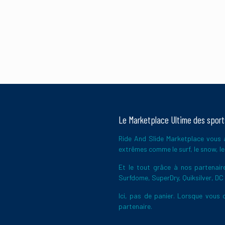
Le Marketplace Ultime des spor
Ride And Slide Marketplace vous a
extrêmes comme le surf, le snow, le 
Et le tout grâce à nos partena
Surfdome, SuperDry, Quiksilver, DC
Ici, pas de panier. Lorsque vous c
partenaire.