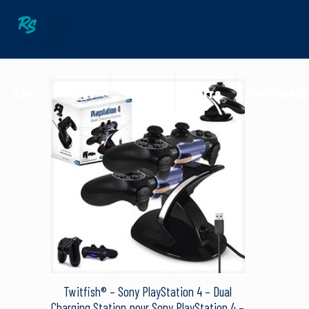
Eau
Neige
Street
Terre
Multimédi
Twitfish® – Sony PlayStation 4 – Dual
Charging Station pour Sony PlayStation 4 –