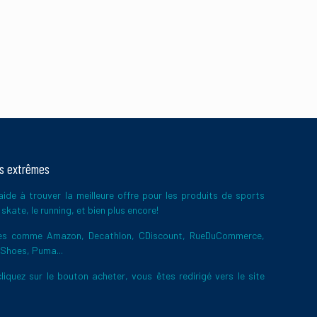
ts extrêmes
ide à trouver la meilleure offre pour les produits de sports
skate, le running, et bien plus encore!
ires comme Amazon, Decathlon, CDiscount, RueDuCommerce,
 Shoes, Puma...
liquez sur le bouton acheter, vous êtes redirigé vers le site