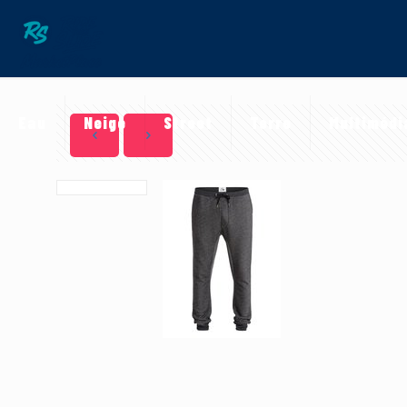
Eau
Neige
Street
Terre
Multimédi