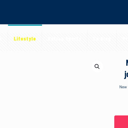
a
Lifestyle
Autres Sports
Le Blog
Pr
j
New 