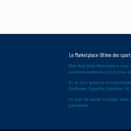
Le Marketplace Ultime des spor
Ride And Slide Marketplace vous a
extrêmes comme le surf, le snow, le 
Et le tout grâce à nos partena
Surfdome, SuperDry, Quiksilver, DC
Ici, pas de panier. Lorsque vous c
partenaire.