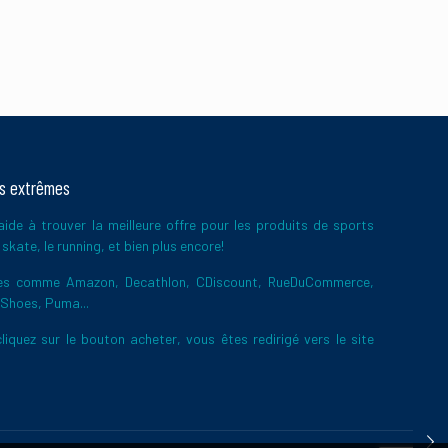
ts extrêmes
ide à trouver la meilleure offre pour les produits de sports
skate, le running, et bien plus encore!
ires comme Amazon, Decathlon, CDiscount, RueDuCommerce,
 Shoes, Puma...
liquez sur le bouton acheter, vous êtes redirigé vers le site