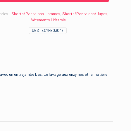
ries :
Shorts/Pantalons Hommes
,
Shorts/Pantalons/Jupes
,
Vêtements Lifestyle
UGS :
EQYFB03049
, avec un entrejambe bas. Le lavage aux enzymes et la matière
quiksilver
l, m, s, xl