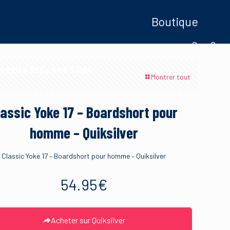
Boutique
oduits Ride And Slide
Montrer tout
lassic Yoke 17 – Boardshort pour
homme – Quiksilver
Classic Yoke 17 – Boardshort pour homme – Quiksilver
54.95
€
Acheter sur Quiksilver