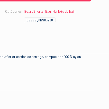
Catégories :
BoardShorts
,
Eau
,
Maillots de bain
UGS :
EQYBS03268
 soufflet et cordon de serrage, composition 100 % nylon.
quiksilver