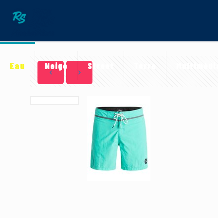
Eau
Neige
Street
Terre
Multimédi