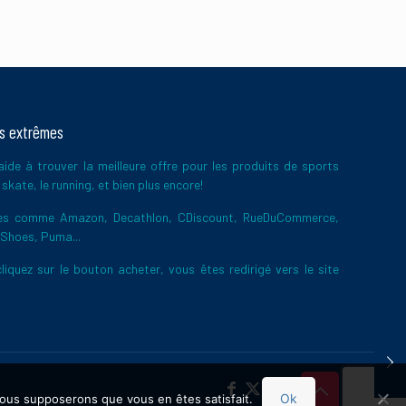
ts extrêmes
ide à trouver la meilleure offre pour les produits de sports
skate, le running, et bien plus encore!
ires comme Amazon, Decathlon, CDiscount, RueDuCommerce,
 Shoes, Puma...
liquez sur le bouton acheter, vous êtes redirigé vers le site
Ok
 nous supposerons que vous en êtes satisfait.