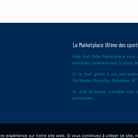
Le Marketplace Ultime des spor
Ride And Slide Marketplace vous a
extrêmes comme le surf, le snow, le 
Et le tout grâce à nos partena
Surfdome, SuperDry, Quiksilver, DC
Ici, pas de panier. Lorsque vous c
partenaire.
ure expérience sur notre site web. Si vous continuez à utiliser ce site,