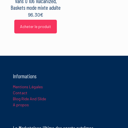
Vans U 106 Vulcanized,
Baskets mode mixte adulte
96.30
€
Acheter le produit
Informations
Mentions Légales
Contact
Blog Ride And Slide
A propos