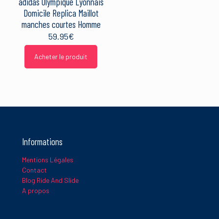
adidas Olympique Lyonnais
Domicile Replica Maillot
manches courtes Homme
59.95
€
Acheter le produit
Informations
Mentions Légales
Contact
Blog Ride And Slide
A propos