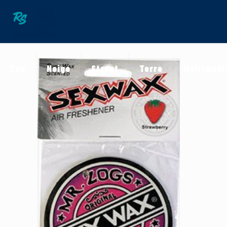
Eau
Neige
Street
Terre
Multimédi