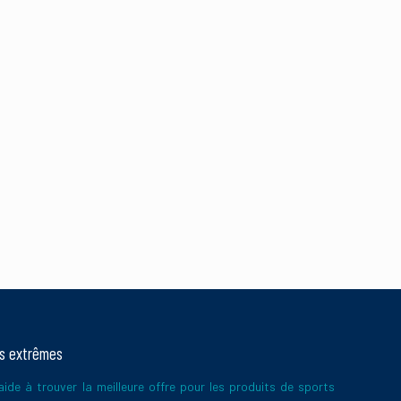
ts extrêmes
ide à trouver la meilleure offre pour les produits de sports