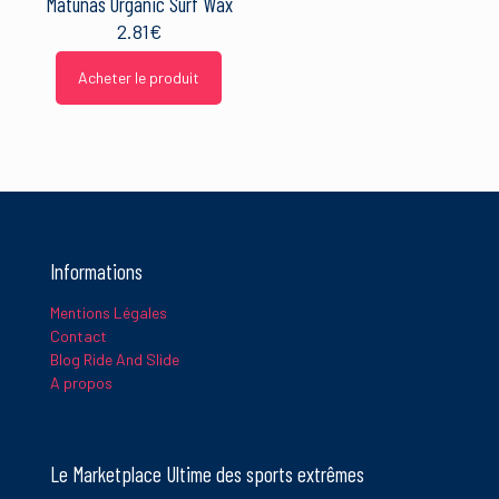
Matunas Organic Surf Wax
2.81
€
Acheter le produit
Informations
Mentions Légales
Contact
Blog Ride And Slide
A propos
Le Marketplace Ultime des sports extrêmes