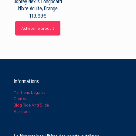
Osprey Nexus Longboard
Mixte Adulte, Orange
119.99
€
Acheter le produit
Informations
Mentions Légales
Contact
Blog Ride And Slide
A propos