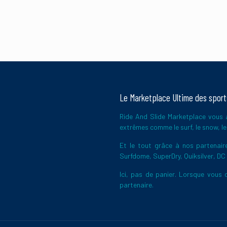
Le Marketplace Ultime des spor
Ride And Slide Marketplace vous a
extrêmes comme le surf, le snow, le 
Et le tout grâce à nos partena
Surfdome, SuperDry, Quiksilver, DC
Ici, pas de panier. Lorsque vous c
partenaire.