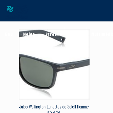
Eau
Neige
Street
Terre
Multimédi
Julbo Wellington Lunettes de Soleil Homme
59.67
€