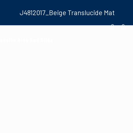
J4812017_Beige Translucide Mat
oduits Ride And Slide