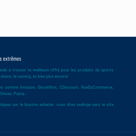
ts extrêmes
ide à trouver la meilleure offre pour les produits de sports
skate, le running, et bien plus encore!
ires comme Amazon, Decathlon, CDiscount, RueDuCommerce,
 Shoes, Puma...
liquez sur le bouton acheter, vous êtes redirigé vers le site