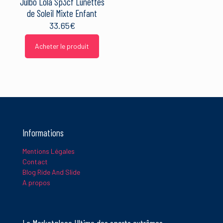
Julbo Lola Sp3cf Lunettes
de Soleil Mixte Enfant
33.65
€
Acheter le produit
Informations
Mentions Légales
Contact
Blog Ride And Slide
A propos