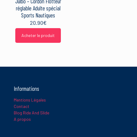
Julbo – Cordon Flotteur
réglable Adulte spécial
Sports Nautiques
20.90
€
Acheter le produit
Informations
Mentions Légales
Contact
Blog Ride And Slide
A propos