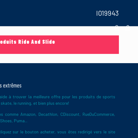
I019943
oduits Ride And Slide
ts extrêmes
ide à trouver la meilleure offre pour les produits de sports
skate, le running, et bien plus encore!
ires comme Amazon, Decathlon, CDiscount, RueDuCommerce,
 Shoes, Puma...
liquez sur le bouton acheter, vous êtes redirigé vers le site