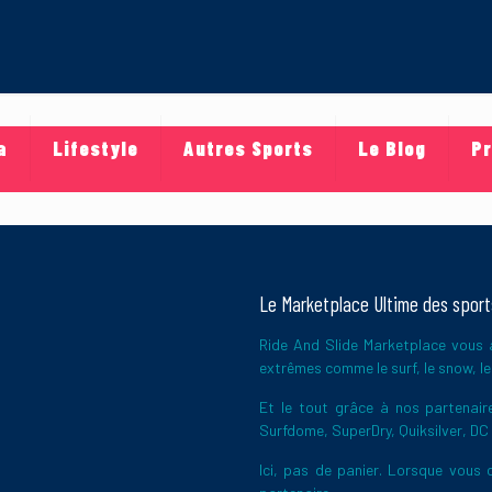
a
Lifestyle
Autres Sports
Le Blog
Pr
Le Marketplace Ultime des spor
Ride And Slide Marketplace vous a
extrêmes comme le surf, le snow, le 
Et le tout grâce à nos partena
Surfdome, SuperDry, Quiksilver, DC
Ici, pas de panier. Lorsque vous c