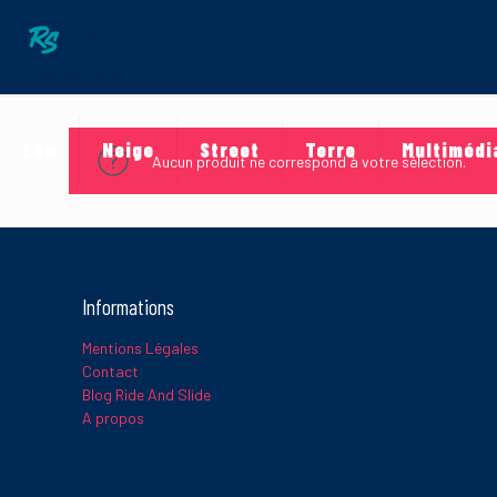
Eau
Neige
Street
Terre
Multimédi
Aucun produit ne correspond à votre sélection.
Informations
Mentions Légales
Contact
Blog Ride And Slide
A propos