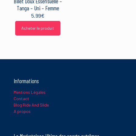
Billet Doux Essen’suelle –
Tanga – Uni – Femme
5.99
€
Acheter le produit
Informations
Mentions Légales
Contact
Blog Ride And Slide
A propos