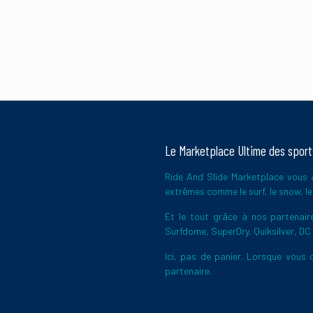
Le Marketplace Ultime des spor
Ride And Slide Marketplace vous a
extrêmes comme le surf, le snow, le 
Et le tout grâce à nos partena
Surfdome, SuperDry, Quiksilver, DC
Ici, pas de panier. Lorsque vous c
partenaire.