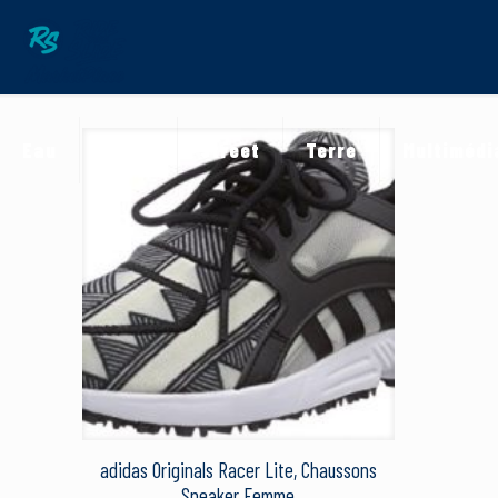
Eau
Neige
Street
Terre
Multimédi
adidas Originals Racer Lite, Chaussons
Sneaker Femme