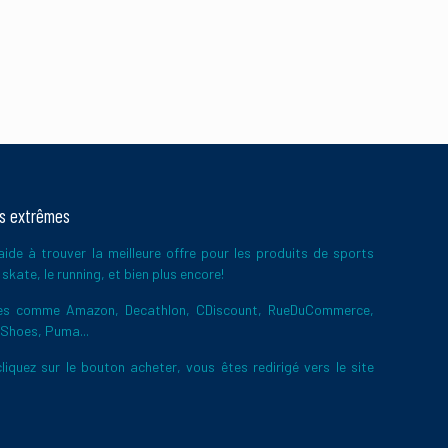
ts extrêmes
ide à trouver la meilleure offre pour les produits de sports
skate, le running, et bien plus encore!
ires comme Amazon, Decathlon, CDiscount, RueDuCommerce,
 Shoes, Puma...
liquez sur le bouton acheter, vous êtes redirigé vers le site