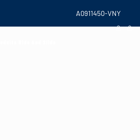
A0911450-VNY
oduits Ride And Slide