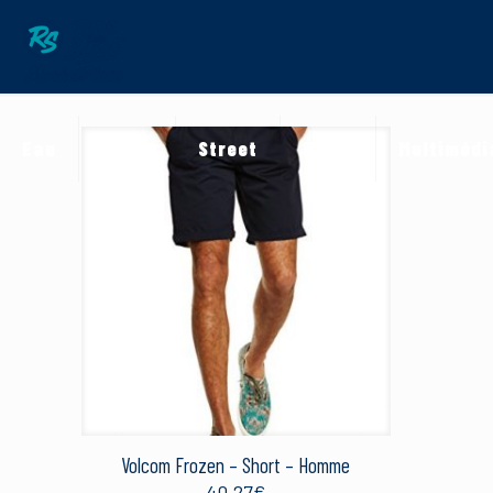
Eau
Neige
Street
Terre
Multimédi
Volcom Frozen – Short – Homme
40.27
€