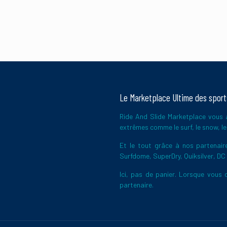
Le Marketplace Ultime des spor
Ride And Slide Marketplace vous a
extrêmes comme le surf, le snow, le 
Et le tout grâce à nos partena
Surfdome, SuperDry, Quiksilver, DC
Ici, pas de panier. Lorsque vous c
partenaire.