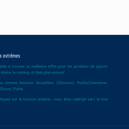
ts extrêmes
ide à trouver la meilleure offre pour les produits de sports
skate, le running, et bien plus encore!
ires comme Amazon, Decathlon, CDiscount, RueDuCommerce,
 Shoes, Puma...
liquez sur le bouton acheter, vous êtes redirigé vers le site