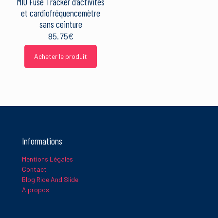
MIO Fuse Tracker d’activités
et cardiofréquencemètre
sans ceinture
85.75
€
Acheter le produit
Informations
Mentions Légales
Contact
Blog Ride And Slide
A propos