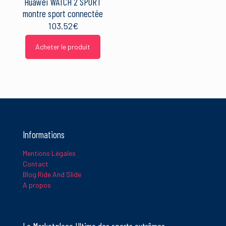
Huawei WATCH 2 SPORT
montre sport connectée
103.52
€
Acheter le produit
Informations
Mentions Légales
Contact
Blog Ride And Slide
A propos