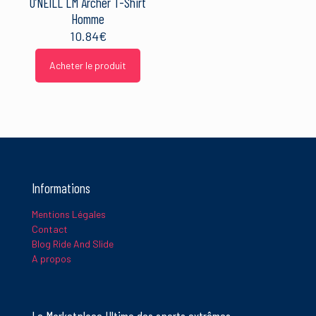
O’NEILL LM Archer T-Shirt
Homme
10.84
€
Acheter le produit
Informations
Mentions Légales
Contact
Blog Ride And Slide
A propos