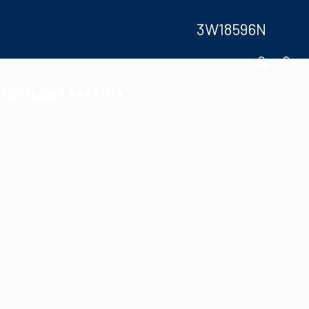
3W18596N
oduits Ride And Slide