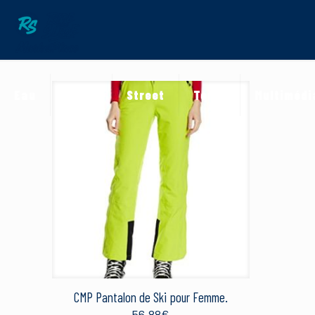
Eau
Neige
Street
Terre
Multimédi
CMP Pantalon de Ski pour Femme.
56.88
€