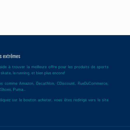
ts extrêmes
ide à trouver la meilleure offre pour les produits de sports
skate, le running, et bien plus encore!
ires comme Amazon, Decathlon, CDiscount, RueDuCommerce,
 Shoes, Puma...
liquez sur le bouton acheter, vous êtes redirigé vers le site