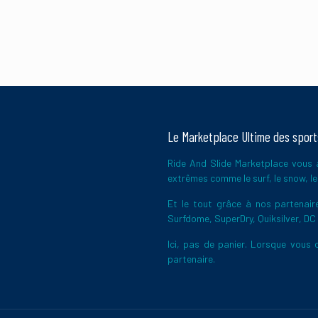
Le Marketplace Ultime des spor
Ride And Slide Marketplace vous a
extrêmes comme le surf, le snow, le 
Et le tout grâce à nos partena
Surfdome, SuperDry, Quiksilver, DC
Ici, pas de panier. Lorsque vous c
partenaire.