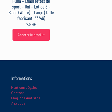
Puma – Chaussettes de
sport – Uni – Lot de 3 –
Blanc (White) – Large (Taille
fabricant: 43/46)
7.99
€
Acheter le produit
Informations
Mentions Légales
Contact
Blog Ride And Slide
A propos