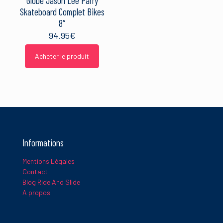
Globe Jason Lee Parry
Skateboard Complet Bikes
8″
94.95
€
Acheter le produit
Informations
Mentions Légales
Contact
Blog Ride And Slide
A propos