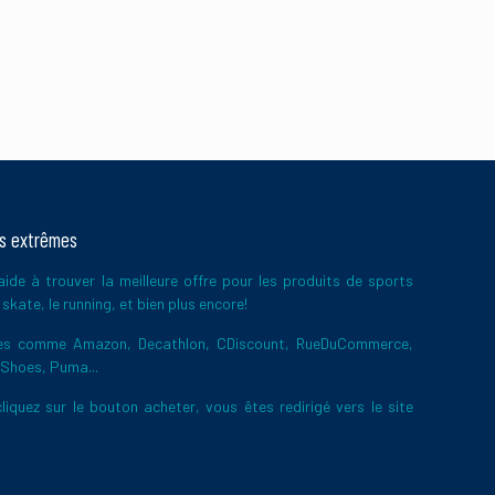
ts extrêmes
ide à trouver la meilleure offre pour les produits de sports
skate, le running, et bien plus encore!
ires comme Amazon, Decathlon, CDiscount, RueDuCommerce,
 Shoes, Puma...
liquez sur le bouton acheter, vous êtes redirigé vers le site