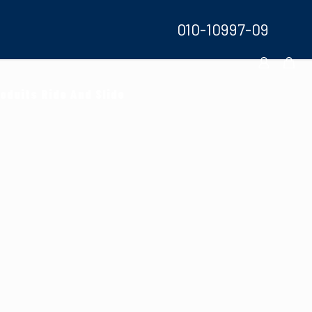
010-10997-09
oduits Ride And Slide