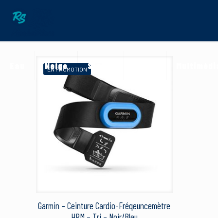
Eau
Neige
Street
Terre
Multimédi
EN PROMOTION
Garmin – Ceinture Cardio-Fréqeuncemètre
HRM – Tri – Noir/Bleu