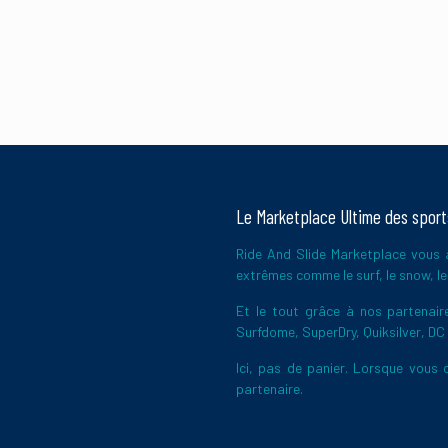
Le Marketplace Ultime des spor
Ride And Slide Marketplace vous a
extrêmes comme le surf, le snow, le 
Et le tout grâce à nos partena
Surfdome, SuperDry, Quiksilver, DC
Ici, pas de panier. Lorsque vous c
partenaire.