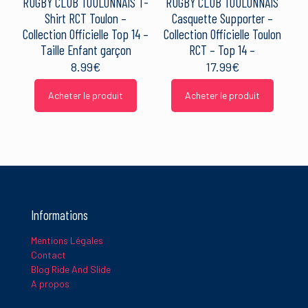
RUGBY CLUB TOULONNAIS T-
RUGBY CLUB TOULONNAIS
Shirt RCT Toulon –
Casquette Supporter –
Collection Officielle Top 14 –
Collection Officielle Toulon
Taille Enfant garçon
RCT – Top 14 –
8.99
€
17.99
€
Acheter le produit
Acheter le produit
Informations
Mentions Légales
Contact
Blog Ride And Slide
A propos