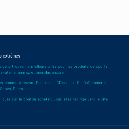
ts extrêmes
ide à trouver la meilleure offre pour les produits de sports
skate, le running, et bien plus encore!
ires comme Amazon, Decathlon, CDiscount, RueDuCommerce,
 Shoes, Puma...
liquez sur le bouton acheter, vous êtes redirigé vers le site