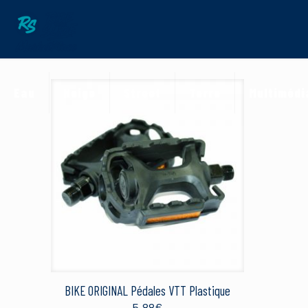
Eau
Neige
Street
Terre
Multimédi
BIKE ORIGINAL Pédales VTT Plastique
5.88
€