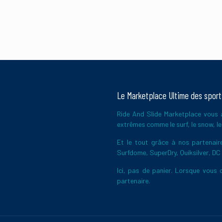
Le Marketplace Ultime des spor
Ride And Slide Marketplace vous a
extrêmes comme le surf, le snow, le 
Et le tout grâce à nos partena
Surfdome, SuperDry, Quiksilver, DC
Ici, pas de panier. Lorsque vous c
partenaire.