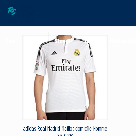
Eau
Neige
Street
Terre
Multimédi
adidas Real Madrid Maillot domicile Homme
35.97
€