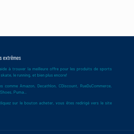
ts extrêmes
ide à trouver la meilleure offre pour les produits de sports
skate, le running, et bien plus encore!
ires comme Amazon, Decathlon, CDiscount, RueDuCommerce,
 Shoes, Puma...
liquez sur le bouton acheter, vous êtes redirigé vers le site