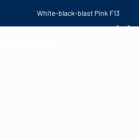
White-black-blast Pink F13
oduits Ride And Slide