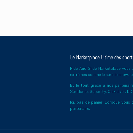
Le Marketplace Ultime des spor
Ride And Slide Marketplace vous a
extrêmes comme le surf, le snow, le 
Et le tout grâce à nos partena
Surfdome, SuperDry, Quiksilver, DC
Ici, pas de panier. Lorsque vous c
partenaire.