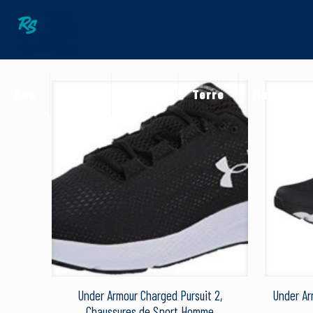
Eau
Neige
Street
Terre
Multimédi
Under Armour Charged Pursuit 2,
Under Ar
Chaussures de Sport Homme