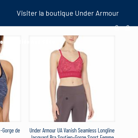
Visiter la boutique Under Armour
oduits Ride And Slide
n-Gorge de
Under Armour UA Vanish Seamless Longline
Jacquard Bra Soutien-Gorge Sport Femme