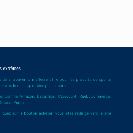
ts extrêmes
ide à trouver la meilleure offre pour les produits de sports
skate, le running, et bien plus encore!
ires comme Amazon, Decathlon, CDiscount, RueDuCommerce,
 Shoes, Puma...
liquez sur le bouton acheter, vous êtes redirigé vers le site