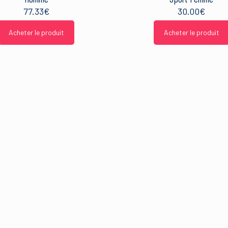
77.33
€
30.00
€
Acheter le produit
Acheter le produit