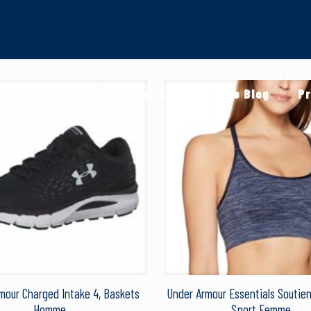
a
Lifestyle
Autres Sports
Le Blog
Pr
mour Charged Intake 4, Baskets
Under Armour Essentials Soutie
Homme
Sport Femme