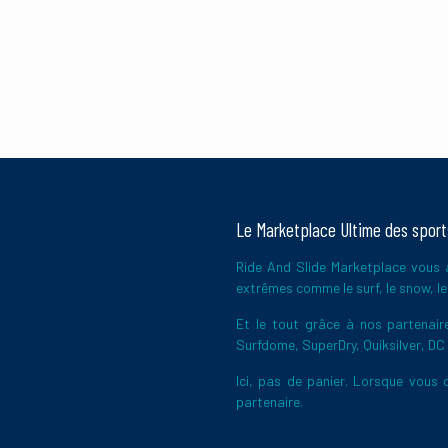
Le Marketplace Ultime des spor
Ride And Slide Marketplace vous a
extrêmes comme le surf, le snow, le 
Et le tout grâce à nos partena
Surfdome, SuperDry, Quiksilver, DC
Ici, pas de panier. Lorsque vous c
partenaire.