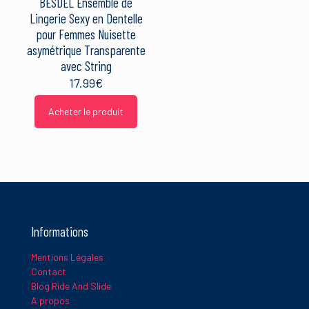
BESDEL Ensemble de
Lingerie Sexy en Dentelle
pour Femmes Nuisette
asymétrique Transparente
avec String
17.99
€
Acheter le produit
Informations
Mentions Légales
Contact
Blog Ride And Slide
A propos