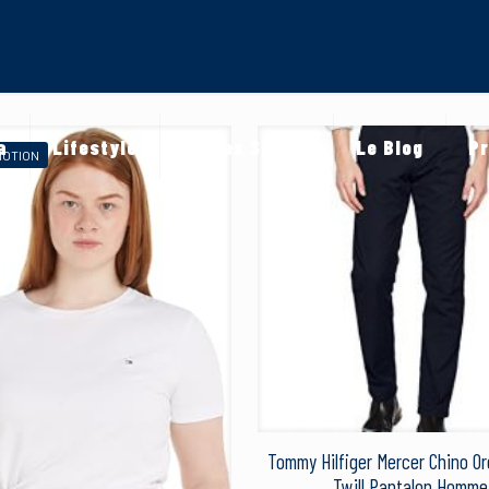
a
Lifestyle
Autres Sports
Le Blog
Pr
MOTION
Tommy Hilfiger Mercer Chino Or
Twill Pantalon Homme