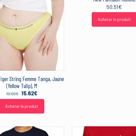
50.51
€
Acheter le produit
figer String Femme Tanga, Jaune
(Yellow Tulip), M
Le
Le
15.62
€
19.90
€
prix
prix
initial
actuel
Acheter le produit
était :
est :
19.90€.
15.62€.