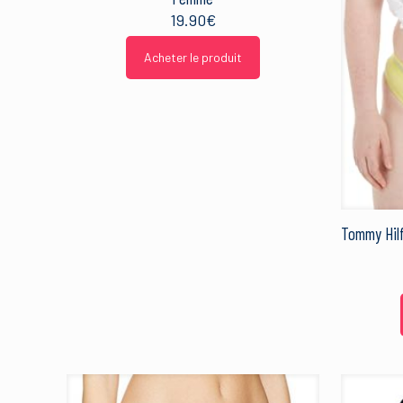
19.90
€
Acheter le produit
Tommy Hil