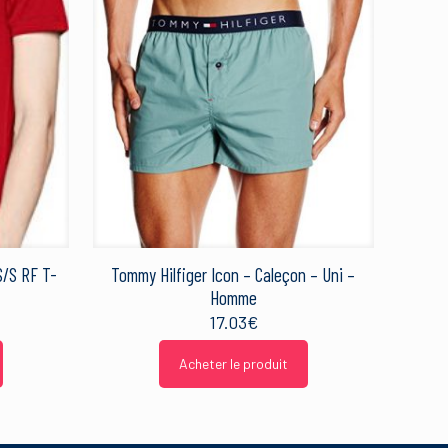
S/S RF T-
Tommy Hilfiger Icon – Caleçon – Uni –
Homme
17.03
€
Acheter le produit