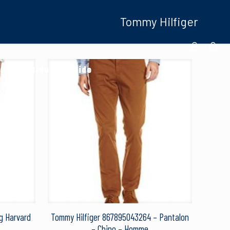
Tommy Hilfiger
oduits Ride And Slide
g Harvard
Tommy Hilfiger 867895043264 – Pantalon
– Chino – Homme