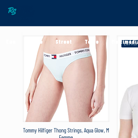
Eau
Neige
Street
Terre
Multimédi
EN PRO
Tommy Hilfiger Thong Strings, Aqua Glow, M
Femme